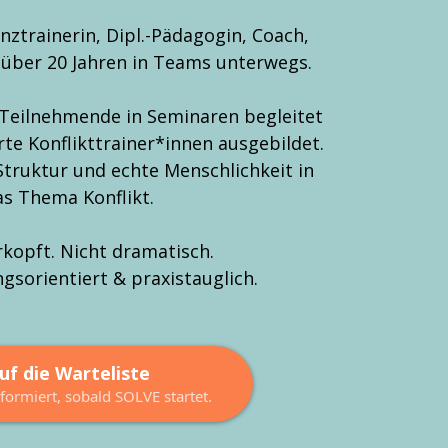
enztrainerin, Dipl.-Pädagogin, Coach,
 über 20 Jahren in Teams unterwegs.
 Teilnehmende in Seminaren begleitet
erte Konflikttrainer*innen ausgebildet.
 Struktur und echte Menschlichkeit in
as Thema Konflikt.
rkopft. Nicht dramatisch.
gsorientiert & praxistauglich.
uf die Warteliste
nformiert, sobald SOLVE startet.