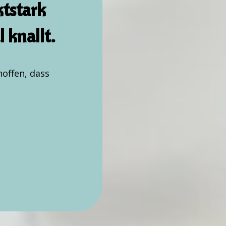
tstark
 knallt.
hoffen, dass