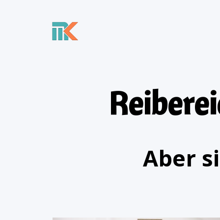
Reibere
Aber s